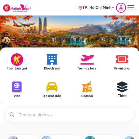
TP. Hồ Chí Minh
Tour trọn gói
Khách sạn
Vé máy bay
Vé vui chơi
Thêm
Visa
Xe đưa đón
Combo