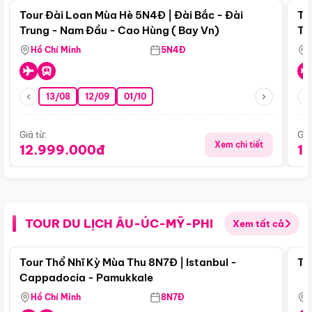
Tour Đài Loan Mùa Hè 5N4Đ | Đài Bắc - Đài
To
Trung - Nam Đầu - Cao Hùng ( Bay Vn)
Tr
Hồ Chí Minh
5N4Đ
13/08
12/09
01/10
Giá từ:
Giá
Xem chi tiết
12.999.000đ
1
TOUR DU LỊCH ÂU-ÚC-MỸ-PHI
Xem tất cả
Điểm nổi bật
Tour Thổ Nhĩ Kỳ Mùa Thu 8N7Đ | Istanbul -
To
Cappadocia - Pamukkale
Hồ Chí Minh
8N7Đ