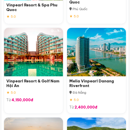
Quoc
Vinpearl Resort & Spa Phu
Phú Quốc
Quoc
★ 5.0
★ 5.0
Vinpearl Resort & Golf Nam
Melia Vinpearl Danang
Hội An
Riverfront
★ 5.0
Đà Nẵng
Từ
4,150,000đ
★ 5.0
Từ
2,400,000đ