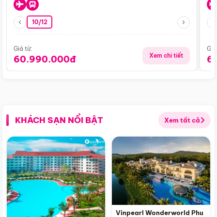
10/12
Giá từ:
Giá
Xem chi tiết
60.990.000đ
6
KHÁCH SẠN NỔI BẬT
Xem tất cả
Vinpearl Wonderworld Phu