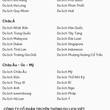
Du lịch Đà Nẵng
Du lịch Phú Quốc
Du lịch Hạ Long
Du lịch Phan Thiết
Du lịch Quy Nhơn
Du lịch Huế
Châu Á
Du lịch Nhật Bản
Du lịch Hàn Quốc
Du lịch Trung Quốc
Du lịch Tây Tạng
Du lịch Malaysia
Du lịch Đài Loan
Du lịch Dubai
Du lịch Singapore
Du lịch Thái Lan
Du lịch Indonesia
Du lịch Trương Gia Giới
Du lịch Phượng Hoàng Cổ Trấn
Châu Âu - Úc - Mỹ
Du lịch Châu Âu
Du lịch Mỹ
Du lịch Đức
Du lịch Thổ Nhĩ Kỳ
Du lịch Thụy Sĩ
Du lịch Bỉ
Du lịch Anh
Du lịch Nga
Du lịch luxembourg
Du lịch Pháp
Du lịch Hà Lan
Du lịch Ý
CÔNG TY CỔ PHẦN TRUYỀN THÔNG DU LỊCH VIỆT