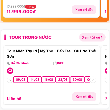
13.999.000đ
-14%
Xem chi tiết
11.999.000đ
1.
TOUR TRONG NƯỚC
Xem tất cả
Điểm nổi bật
Tour Miền Tây 1N | Mỹ Tho - Bến Tre - Cù Lao Thới
To
Sơn
Hu
Hồ Chí Minh
1N0Đ
09/08
14/08
16/08
23/08
30/08
06/09
13/0
Giá
Xem chi tiết
7
Liên hệ