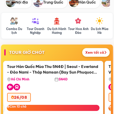
Nội địa
Trung Quốc
Hàn Quốc
N
Combo Du
Tour Doanh
Du lịch Hành
Tour Hoa Anh
Du lịch Mùa
D
lịch
Nghiệp
Hương
Đào
Hè
TOUR GIỜ CHÓT
Xem tất cả
Điểm nổi bật
Còn
19 ngày 16:15:56
Cò
Tour Hàn Quốc Mùa Thu 5N4Đ | Seoul - Everland
To
- Đảo Nami - Tháp Namsan (Bay Sun Phuquoc
Vi
Airways)
Hồ Chí Minh
5N4Đ
26/08
‹
Còn 10 chỗ
Còn 10 chỗ
C
C