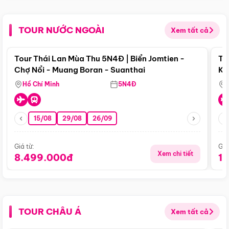
TOUR NƯỚC NGOÀI
Xem tất cả
Điểm nổi bật
Tour Thái Lan Mùa Thu 5N4Đ | Biển Jomtien -
To
Chợ Nổi - Muang Boran - Suanthai
Ku
Si
Hồ Chí Minh
5N4Đ
15/08
29/08
26/09
Giá từ:
Giá
Xem chi tiết
8.499.000đ
1
TOUR CHÂU Á
Xem tất cả
Điểm nổi bật