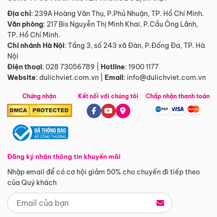
Địa chỉ
: 239A Hoàng Văn Thụ, P.Phú Nhuận, TP. Hồ Chí Minh.
Văn phòng
:
217 Bis Nguyễn Thị Minh Khai, P.Cầu Ông Lãnh,
TP. Hồ Chí Minh.
Chi nhánh Hà Nội
:
Tầng 3, số 243 xã Đàn, P.Đống Đa, TP. Hà
Nội
Điện thoại
:
028 73056789
|
Hotline
:
1900 1177
Website
:
dulichviet.com.vn
|
Email
:
info@dulichviet.com.vn
Chứng nhận
Kết nối với chúng tôi
Chấp nhận thanh toán
Đăng ký nhận thông tin khuyến mãi
Nhập email để có cơ hội giảm 50% cho chuyến đi tiếp theo
của Quý khách