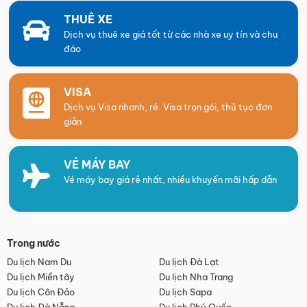
THUÊ XE
Dịch vụ thuê xe giá tốt từ các nhà xe uy tín và chu
đáo
VISA
Dịch vụ Visa nhanh, rẻ. Visa trọn gói, thủ tục đơn
giản
VÉ MÁY BAY
Vé máy bay giá rẻ nhất, nhiều khuyến mãi hấp dẫn
Trong nước
Du lịch Nam Du
Du lịch Đà Lạt
Du lịch Miền tây
Du lịch Nha Trang
Du lịch Côn Đảo
Du lịch Sapa