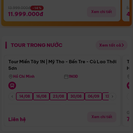
13.999.000đ
5.5
-14%
Xem chi tiết
11.999.000đ
4
TOUR TRONG NƯỚC
Xem tất cả
Điểm nổi bật
Tour Miền Tây 1N | Mỹ Tho - Bến Tre - Cù Lao Thới
To
Sơn
Hu
Hồ Chí Minh
1N0Đ
14/08
16/08
23/08
30/08
06/09
13/09
20/0
Giá
Xem chi tiết
7
Liên hệ