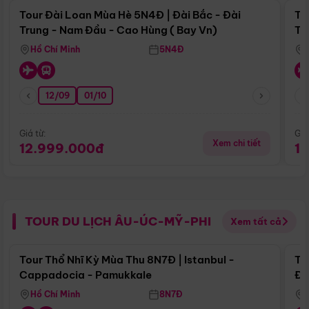
Tour Đài Loan Mùa Hè 5N4Đ | Đài Bắc - Đài
To
Trung - Nam Đầu - Cao Hùng ( Bay Vn)
Tr
Hồ Chí Minh
5N4Đ
12/09
01/10
Giá từ:
Giá
Xem chi tiết
12.999.000đ
1
TOUR DU LỊCH ÂU-ÚC-MỸ-PHI
Xem tất cả
Điểm nổi bật
Tour Thổ Nhĩ Kỳ Mùa Thu 8N7Đ | Istanbul -
To
Cappadocia - Pamukkale
Đế
Hồ Chí Minh
8N7Đ