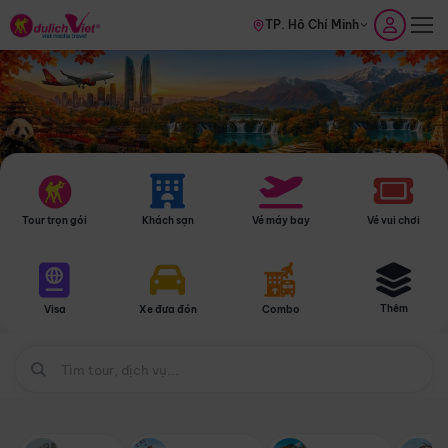
TP. Hồ Chí Minh
Tour trọn gói
Khách sạn
Vé máy bay
Vé vui chơi
Thêm
Visa
Xe đưa đón
Combo