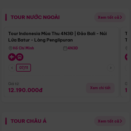
TOUR NƯỚC NGOÀI
Xem tất cả
Điểm nổi bật
Tour Indonesia Mùa Thu 4N3Đ | Đảo Bali - Núi
To
Lửa Batur - Làng Penglipuran
Tr
Hồ Chí Minh
4N3Đ
07/11
Giá từ:
Giá
Xem chi tiết
12.190.000đ
1
TOUR CHÂU Á
Xem tất cả
Điểm nổi bật