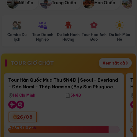
Nội địa
Trung Quốc
Hàn Quốc
N
Combo Du
Tour Doanh
Du lịch Hành
Tour Hoa Anh
Du lịch Mùa
D
lịch
Nghiệp
Hương
Đào
Hè
TOUR GIỜ CHÓT
Xem tất cả
Điểm nổi bật
Còn
16 ngày 10:50:05
Cò
Tour Hàn Quốc Mùa Thu 5N4Đ | Seoul - Everland
To
- Đảo Nami - Tháp Namsan (Bay Sun Phuquoc
Hò
Bay Sun Phuquoc Airways
Tặ
Airways)
Aq
Hồ Chí Minh
5N4Đ
26/08
‹
Còn 9/10 chỗ
Còn 9/10 chỗ
C
C