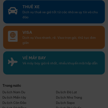
THUÊ XE
Dịch vụ thuê xe giá tốt từ các nhà xe uy tín và chu
đáo
VISA
Dịch vụ Visa nhanh, rẻ. Visa trọn gói, thủ tục đơn
giản
VÉ MÁY BAY
Vé máy bay giá rẻ nhất, nhiều khuyến mãi hấp dẫn
Trong nước
Du lịch Nam Du
Du lịch Đà Lạt
Du lịch Miền tây
Du lịch Nha Trang
Du lịch Côn Đảo
Du lịch Sapa