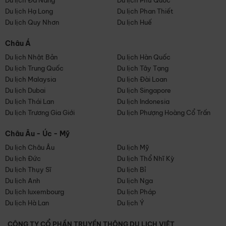
Du lịch Đà Nẵng
Du lịch Phú Quốc
Du lịch Hạ Long
Du lịch Phan Thiết
Du lịch Quy Nhơn
Du lịch Huế
Châu Á
Du lịch Nhật Bản
Du lịch Hàn Quốc
Du lịch Trung Quốc
Du lịch Tây Tạng
Du lịch Malaysia
Du lịch Đài Loan
Du lịch Dubai
Du lịch Singapore
Du lịch Thái Lan
Du lịch Indonesia
Du lịch Trương Gia Giới
Du lịch Phượng Hoàng Cổ Trấn
Châu Âu - Úc - Mỹ
Du lịch Châu Âu
Du lịch Mỹ
Du lịch Đức
Du lịch Thổ Nhĩ Kỳ
Du lịch Thụy Sĩ
Du lịch Bỉ
Du lịch Anh
Du lịch Nga
Du lịch luxembourg
Du lịch Pháp
Du lịch Hà Lan
Du lịch Ý
CÔNG TY CỔ PHẦN TRUYỀN THÔNG DU LỊCH VIỆT