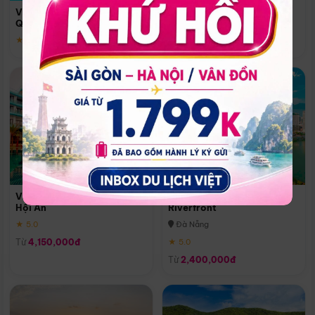
Quoc
Vinpearl Resort & Spa Phu
Phú Quốc
Quoc
★ 5.0
★ 5.0
Vinpearl Resort & Golf Nam
Melia Vinpearl Danang
Hội An
Riverfront
★ 5.0
Đà Nẵng
Từ
4,150,000đ
★ 5.0
Từ
2,400,000đ