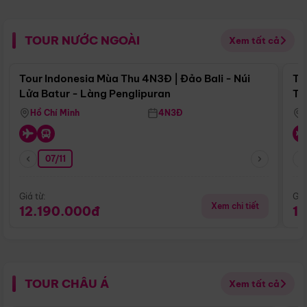
TOUR NƯỚC NGOÀI
Xem tất cả
Điểm nổi bật
Tour Indonesia Mùa Thu 4N3Đ | Đảo Bali - Núi
To
Lửa Batur - Làng Penglipuran
Tr
Hồ Chí Minh
4N3Đ
07/11
Giá từ:
Giá
Xem chi tiết
12.190.000đ
1
TOUR CHÂU Á
Xem tất cả
Điểm nổi bật