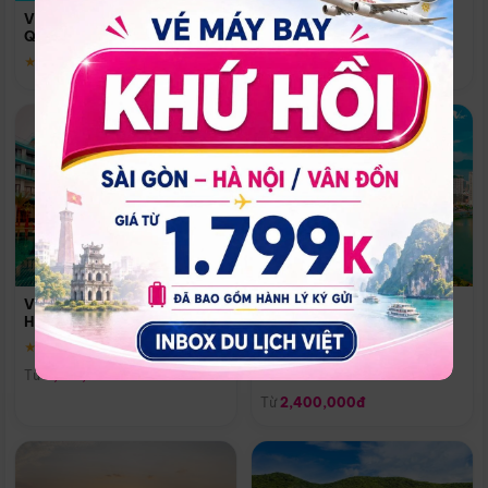
Quoc
Vinpearl Resort & Spa Phu
Phú Quốc
Quoc
★ 5.0
★ 5.0
Vinpearl Resort & Golf Nam
Melia Vinpearl Danang
Hội An
Riverfront
★ 5.0
Đà Nẵng
Từ
4,150,000đ
★ 5.0
Từ
2,400,000đ