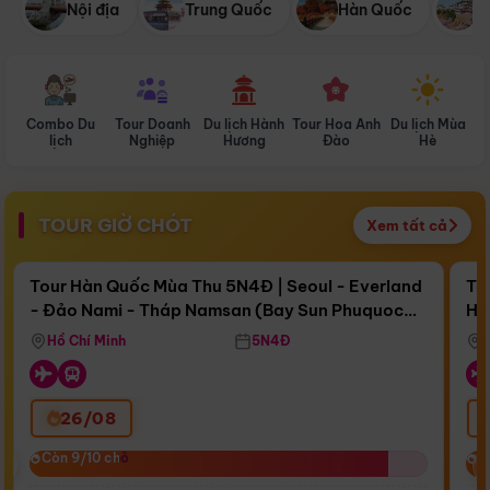
Nội địa
Trung Quốc
Hàn Quốc
N
Combo Du
Tour Doanh
Du lịch Hành
Tour Hoa Anh
Du lịch Mùa
D
lịch
Nghiệp
Hương
Đào
Hè
TOUR GIỜ CHÓT
Xem tất cả
Điểm nổi bật
Còn
16 ngày 11:27:25
Cò
Tour Hàn Quốc Mùa Thu 5N4Đ | Seoul - Everland
To
- Đảo Nami - Tháp Namsan (Bay Sun Phuquoc
Hò
Bay Sun Phuquoc Airways
Tặ
Airways)
Aq
Hồ Chí Minh
5N4Đ
26/08
‹
Còn 9/10 chỗ
Còn 9/10 chỗ
C
C