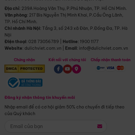
Địa chỉ
: 239A Hoàng Văn Thụ, P.Phú Nhuận, TP. Hồ Chí Minh.
Văn phòng
:
217 Bis Nguyễn Thị Minh Khai, P.Cầu Ông Lãnh,
TP. Hồ Chí Minh.
Chi nhánh Hà Nội
:
Tầng 3, số 243 xã Đàn, P.Đống Đa, TP. Hà
Nội
Điện thoại
:
028 73056789
|
Hotline
:
1900 1177
Website
:
dulichviet.com.vn
|
Email
:
info@dulichviet.com.vn
Chứng nhận
Kết nối với chúng tôi
Chấp nhận thanh toán
Đăng ký nhận thông tin khuyến mãi
Nhập email để có cơ hội giảm 50% cho chuyến đi tiếp theo
của Quý khách