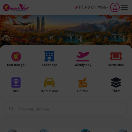
TP. Hồ Chí Minh
Tour trọn gói
Khách sạn
Vé máy bay
Vé vui chơi
Thêm
Visa
Xe đưa đón
Combo