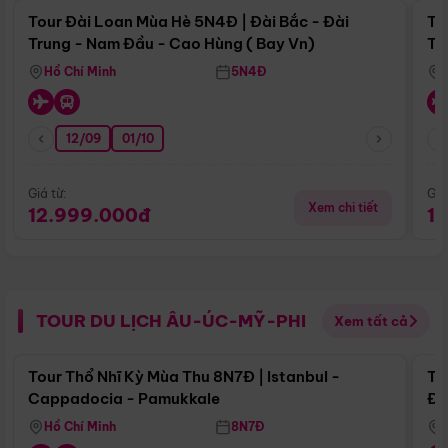
Tour Đài Loan Mùa Hè 5N4Đ | Đài Bắc - Đài
To
Trung - Nam Đầu - Cao Hùng ( Bay Vn)
Tr
Hồ Chí Minh
5N4Đ
12/09
01/10
Giá từ:
Giá
Xem chi tiết
12.999.000đ
1
TOUR DU LỊCH ÂU-ÚC-MỸ-PHI
Xem tất cả
Điểm nổi bật
Tour Thổ Nhĩ Kỳ Mùa Thu 8N7Đ | Istanbul -
To
Cappadocia - Pamukkale
Đế
Hồ Chí Minh
8N7Đ