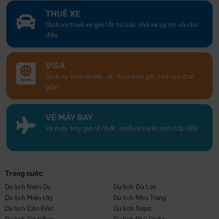
THUÊ XE
Dịch vụ thuê xe giá tốt từ các nhà xe uy tín và chu
đáo
VISA
Dịch vụ Visa nhanh, rẻ. Visa trọn gói, thủ tục đơn
giản
VÉ MÁY BAY
Vé máy bay giá rẻ nhất, nhiều khuyến mãi hấp dẫn
Trong nước
Du lịch Nam Du
Du lịch Đà Lạt
Du lịch Miền tây
Du lịch Nha Trang
Du lịch Côn Đảo
Du lịch Sapa