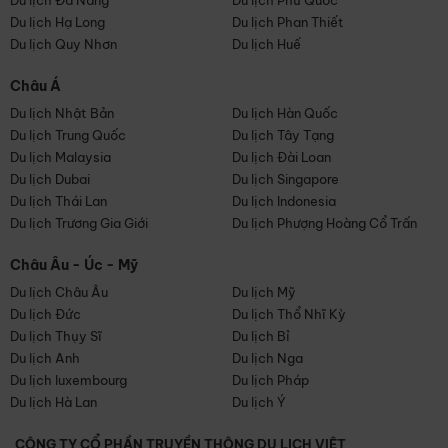
Du lịch Đà Nẵng
Du lịch Phú Quốc
Du lịch Hạ Long
Du lịch Phan Thiết
Du lịch Quy Nhơn
Du lịch Huế
Châu Á
Du lịch Nhật Bản
Du lịch Hàn Quốc
Du lịch Trung Quốc
Du lịch Tây Tạng
Du lịch Malaysia
Du lịch Đài Loan
Du lịch Dubai
Du lịch Singapore
Du lịch Thái Lan
Du lịch Indonesia
Du lịch Trương Gia Giới
Du lịch Phượng Hoàng Cổ Trấn
Châu Âu - Úc - Mỹ
Du lịch Châu Âu
Du lịch Mỹ
Du lịch Đức
Du lịch Thổ Nhĩ Kỳ
Du lịch Thụy Sĩ
Du lịch Bỉ
Du lịch Anh
Du lịch Nga
Du lịch luxembourg
Du lịch Pháp
Du lịch Hà Lan
Du lịch Ý
CÔNG TY CỔ PHẦN TRUYỀN THÔNG DU LỊCH VIỆT