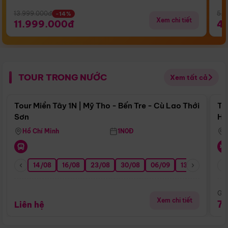
13.999.000đ
5.5
-14%
Xem chi tiết
11.999.000đ
4
TOUR TRONG NƯỚC
Xem tất cả
Điểm nổi bật
Tour Miền Tây 1N | Mỹ Tho - Bến Tre - Cù Lao Thới
To
Sơn
Hu
Hồ Chí Minh
1N0Đ
14/08
16/08
23/08
30/08
06/09
13/09
20/0
Giá
Xem chi tiết
7
Liên hệ