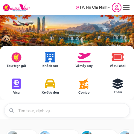
TP. Hồ Chí Minh
Tour trọn gói
Khách sạn
Vé máy bay
Vé vui chơi
Thêm
Visa
Xe đưa đón
Combo