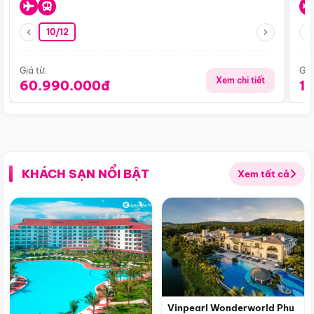
10/12
Giá từ:
Giá
Xem chi tiết
60.990.000đ
1
KHÁCH SẠN NỔI BẬT
Xem tất cả
Vinpearl Wonderworld Phu