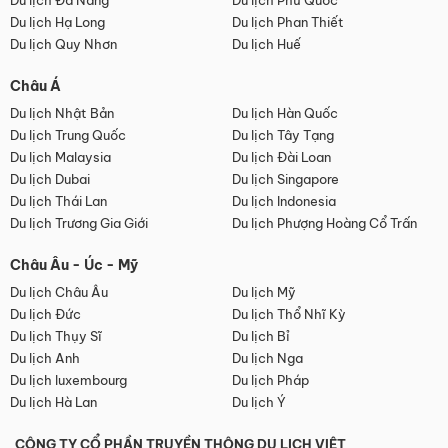
Du lịch Đà Nẵng
Du lịch Phú Quốc
Du lịch Hạ Long
Du lịch Phan Thiết
Du lịch Quy Nhơn
Du lịch Huế
Châu Á
Du lịch Nhật Bản
Du lịch Hàn Quốc
Du lịch Trung Quốc
Du lịch Tây Tạng
Du lịch Malaysia
Du lịch Đài Loan
Du lịch Dubai
Du lịch Singapore
Du lịch Thái Lan
Du lịch Indonesia
Du lịch Trương Gia Giới
Du lịch Phượng Hoàng Cổ Trấn
Châu Âu - Úc - Mỹ
Du lịch Châu Âu
Du lịch Mỹ
Du lịch Đức
Du lịch Thổ Nhĩ Kỳ
Du lịch Thụy Sĩ
Du lịch Bỉ
Du lịch Anh
Du lịch Nga
Du lịch luxembourg
Du lịch Pháp
Du lịch Hà Lan
Du lịch Ý
CÔNG TY CỔ PHẦN TRUYỀN THÔNG DU LỊCH VIỆT