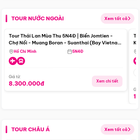
TOUR NƯỚC NGOÀI
Xem tất cả
Điểm nổi bật
Tour Thái Lan Mùa Thu 5N4Đ | Biển Jomtien -
To
Chợ Nổi - Muang Boran - Suanthai (Bay Vietnam
Ku
Airlines)
Si
Hồ Chí Minh
5N4Đ
Giá từ:
Xem chi tiết
8.300.000đ
Giá
1
TOUR CHÂU Á
Xem tất cả
Điểm nổi bật