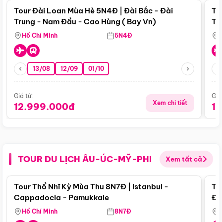
Tour Đài Loan Mùa Hè 5N4Đ | Đài Bắc - Đài
To
Trung - Nam Đầu - Cao Hùng ( Bay Vn)
Tr
Hồ Chí Minh
5N4Đ
13/08
12/09
01/10
Giá từ:
Giá
Xem chi tiết
12.999.000đ
1
TOUR DU LỊCH ÂU-ÚC-MỸ-PHI
Xem tất cả
Điểm nổi bật
Tour Thổ Nhĩ Kỳ Mùa Thu 8N7Đ | Istanbul -
To
Cappadocia - Pamukkale
Đế
Hồ Chí Minh
8N7Đ