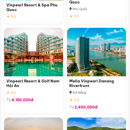
Quoc
Vinpearl Resort & Spa Phu
Phú Quốc
Quoc
★ 5.0
★ 5.0
Vinpearl Resort & Golf Nam
Melia Vinpearl Danang
Hội An
Riverfront
★ 5.0
Đà Nẵng
Từ
4,150,000đ
★ 5.0
Từ
2,400,000đ