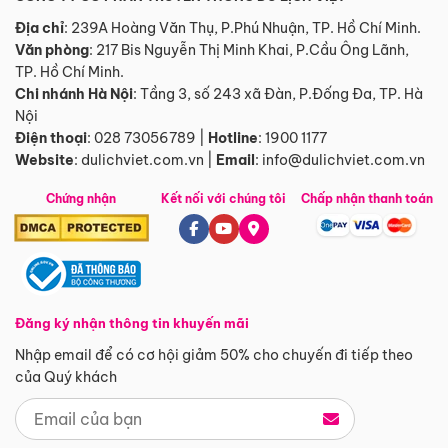
Địa chỉ
: 239A Hoàng Văn Thụ, P.Phú Nhuận, TP. Hồ Chí Minh.
Văn phòng
:
217 Bis Nguyễn Thị Minh Khai, P.Cầu Ông Lãnh,
TP. Hồ Chí Minh.
Chi nhánh Hà Nội
:
Tầng 3, số 243 xã Đàn, P.Đống Đa, TP. Hà
Nội
Điện thoại
:
028 73056789
|
Hotline
:
1900 1177
Website
:
dulichviet.com.vn
|
Email
:
info@dulichviet.com.vn
Chứng nhận
Kết nối với chúng tôi
Chấp nhận thanh toán
Đăng ký nhận thông tin khuyến mãi
Nhập email để có cơ hội giảm 50% cho chuyến đi tiếp theo
của Quý khách