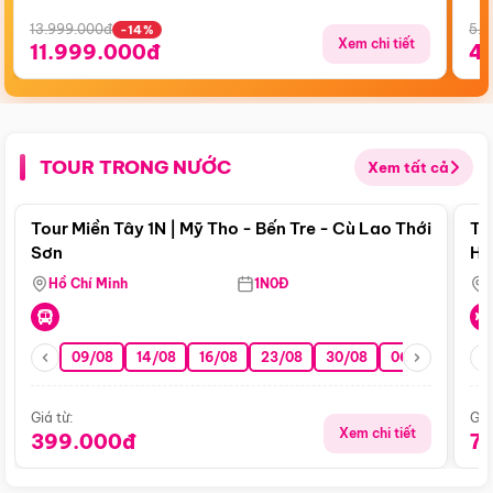
13.999.000đ
5.5
-14%
Xem chi tiết
11.999.000đ
4
TOUR TRONG NƯỚC
Xem tất cả
Điểm nổi bật
Tour Miền Tây 1N | Mỹ Tho - Bến Tre - Cù Lao Thới
To
Sơn
Hu
Hồ Chí Minh
1N0Đ
09/08
14/08
16/08
23/08
30/08
06/09
13/0
Giá từ:
Giá
Xem chi tiết
399.000đ
7