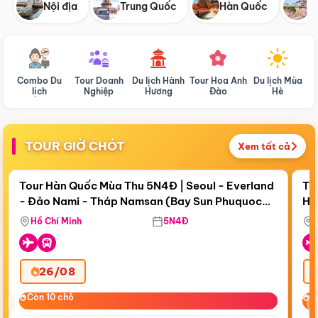
Nội địa
Trung Quốc
Hàn Quốc
N
Combo Du
Tour Doanh
Du lịch Hành
Tour Hoa Anh
Du lịch Mùa
D
lịch
Nghiệp
Hương
Đào
Hè
TOUR GIỜ CHÓT
Xem tất cả
Điểm nổi bật
Còn
18 ngày 13:24:05
Cò
Tour Hàn Quốc Mùa Thu 5N4Đ | Seoul - Everland
To
- Đảo Nami - Tháp Namsan (Bay Sun Phuquoc
Hò
Bay Sun Phuquoc Airways
Tặ
Airways)
Aq
Hồ Chí Minh
5N4Đ
26/08
‹
Còn 10 chỗ
Còn 10 chỗ
C
C