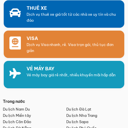
THUÊ XE
Dịch vụ thuê xe giá tốt từ các nhà xe uy tín và chu
đáo
VISA
Dịch vụ Visa nhanh, rẻ. Visa trọn gói, thủ tục đơn
giản
VÉ MÁY BAY
Vé máy bay giá rẻ nhất, nhiều khuyến mãi hấp dẫn
Trong nước
Du lịch Nam Du
Du lịch Đà Lạt
Du lịch Miền tây
Du lịch Nha Trang
Du lịch Côn Đảo
Du lịch Sapa