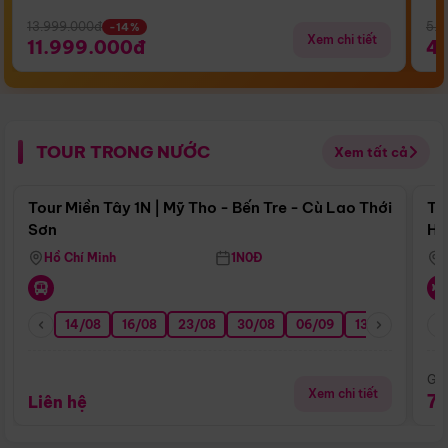
13.999.000đ
5.5
-14%
Xem chi tiết
11.999.000đ
4
TOUR TRONG NƯỚC
Xem tất cả
Điểm nổi bật
Tour Miền Tây 1N | Mỹ Tho - Bến Tre - Cù Lao Thới
To
Sơn
Hu
Hồ Chí Minh
1N0Đ
14/08
16/08
23/08
30/08
06/09
13/09
20/0
Giá
Xem chi tiết
7
Liên hệ