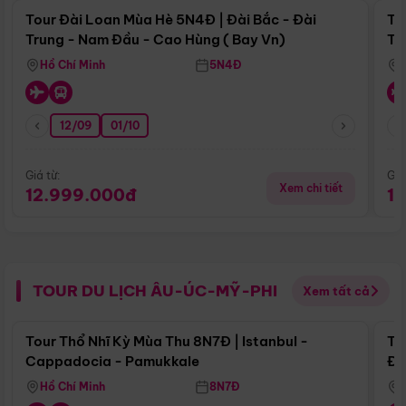
Tour Đài Loan Mùa Hè 5N4Đ | Đài Bắc - Đài
To
Trung - Nam Đầu - Cao Hùng ( Bay Vn)
Tr
Hồ Chí Minh
5N4Đ
12/09
01/10
Giá từ:
Giá
Xem chi tiết
12.999.000đ
1
TOUR DU LỊCH ÂU-ÚC-MỸ-PHI
Xem tất cả
Điểm nổi bật
Tour Thổ Nhĩ Kỳ Mùa Thu 8N7Đ | Istanbul -
To
Cappadocia - Pamukkale
Đế
Hồ Chí Minh
8N7Đ