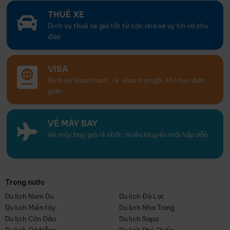
THUÊ XE
Dịch vụ thuê xe giá tốt từ các nhà xe uy tín và chu
đáo
VISA
Dịch vụ Visa nhanh, rẻ. Visa trọn gói, thủ tục đơn
giản
VÉ MÁY BAY
Vé máy bay giá rẻ nhất, nhiều khuyến mãi hấp dẫn
Trong nước
Du lịch Nam Du
Du lịch Đà Lạt
Du lịch Miền tây
Du lịch Nha Trang
Du lịch Côn Đảo
Du lịch Sapa