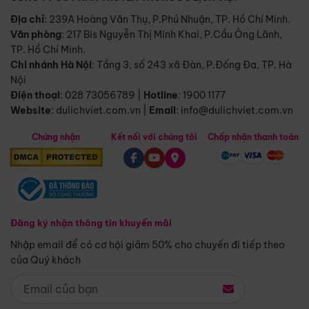
Địa chỉ
: 239A Hoàng Văn Thụ, P.Phú Nhuận, TP. Hồ Chí Minh.
Văn phòng
:
217 Bis Nguyễn Thị Minh Khai, P.Cầu Ông Lãnh,
TP. Hồ Chí Minh.
Chi nhánh Hà Nội
:
Tầng 3, số 243 xã Đàn, P.Đống Đa, TP. Hà
Nội
Điện thoại
:
028 73056789
|
Hotline
:
1900 1177
Website
:
dulichviet.com.vn
|
Email
:
info@dulichviet.com.vn
Chứng nhận
Kết nối với chúng tôi
Chấp nhận thanh toán
Đăng ký nhận thông tin khuyến mãi
Nhập email để có cơ hội giảm 50% cho chuyến đi tiếp theo
của Quý khách