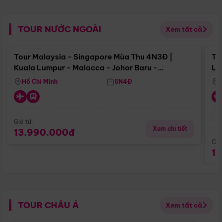
TOUR NƯỚC NGOÀI
Xem tất cả
Điểm nổi bật
Tour Malaysia - Singapore Mùa Thu 4N3Đ |
To
Kuala Lumpur - Malacca - Johor Baru -
Lử
Singapore
Hồ Chí Minh
5N4Đ
Giá từ:
Xem chi tiết
13.990.000đ
Giá
1
TOUR CHÂU Á
Xem tất cả
Điểm nổi bật