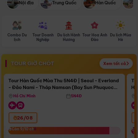
Nội địa
Trung Quốc
Hàn Quốc
N
Combo Du
Tour Doanh
Du lịch Hành
Tour Hoa Anh
Du lịch Mùa
D
lịch
Nghiệp
Hương
Đào
Hè
TOUR GIỜ CHÓT
Xem tất cả
Điểm nổi bật
Còn
17 ngày 00:43:08
Cò
Tour Hàn Quốc Mùa Thu 5N4Đ | Seoul - Everland
To
- Đảo Nami - Tháp Namsan (Bay Sun Phuquoc
Hò
Bay Sun Phuquoc Airways
Tặ
Airways)
Aq
Hồ Chí Minh
5N4Đ
26/08
‹
Còn 9/10 chỗ
Còn 9/10 chỗ
C
C