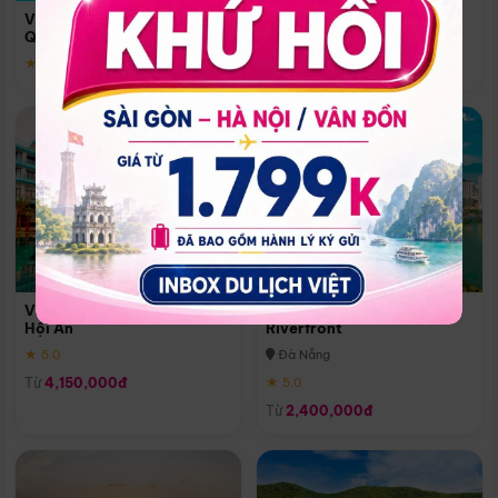
Quoc
Vinpearl Resort & Spa Phu
Phú Quốc
Quoc
★ 5.0
★ 5.0
Vinpearl Resort & Golf Nam
Melia Vinpearl Danang
Hội An
Riverfront
★ 5.0
Đà Nẵng
Từ
4,150,000đ
★ 5.0
Từ
2,400,000đ