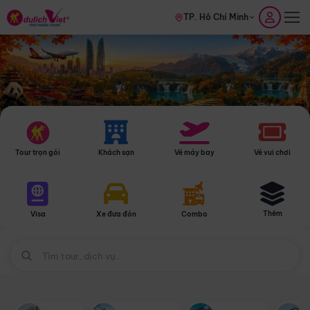
TP. Hồ Chí Minh
Tour trọn gói
Khách sạn
Vé máy bay
Vé vui chơi
Thêm
Visa
Xe đưa đón
Combo