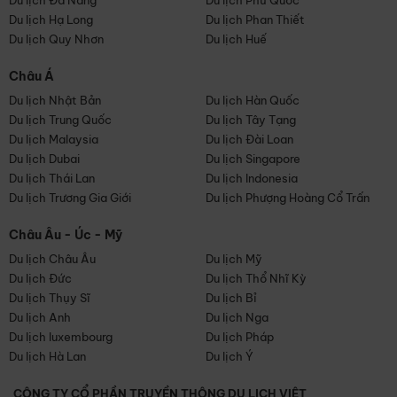
Du lịch Đà Nẵng
Du lịch Phú Quốc
Du lịch Hạ Long
Du lịch Phan Thiết
Du lịch Quy Nhơn
Du lịch Huế
Châu Á
Du lịch Nhật Bản
Du lịch Hàn Quốc
Du lịch Trung Quốc
Du lịch Tây Tạng
Du lịch Malaysia
Du lịch Đài Loan
Du lịch Dubai
Du lịch Singapore
Du lịch Thái Lan
Du lịch Indonesia
Du lịch Trương Gia Giới
Du lịch Phượng Hoàng Cổ Trấn
Châu Âu - Úc - Mỹ
Du lịch Châu Âu
Du lịch Mỹ
Du lịch Đức
Du lịch Thổ Nhĩ Kỳ
Du lịch Thụy Sĩ
Du lịch Bỉ
Du lịch Anh
Du lịch Nga
Du lịch luxembourg
Du lịch Pháp
Du lịch Hà Lan
Du lịch Ý
CÔNG TY CỔ PHẦN TRUYỀN THÔNG DU LỊCH VIỆT