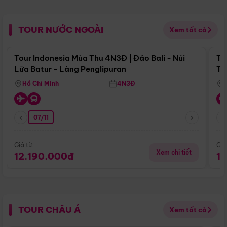
TOUR NƯỚC NGOÀI
Xem tất cả
Điểm nổi bật
Tour Indonesia Mùa Thu 4N3Đ | Đảo Bali - Núi
To
Lửa Batur - Làng Penglipuran
Tr
Hồ Chí Minh
4N3Đ
07/11
Giá từ:
Giá
Xem chi tiết
12.190.000đ
1
TOUR CHÂU Á
Xem tất cả
Điểm nổi bật