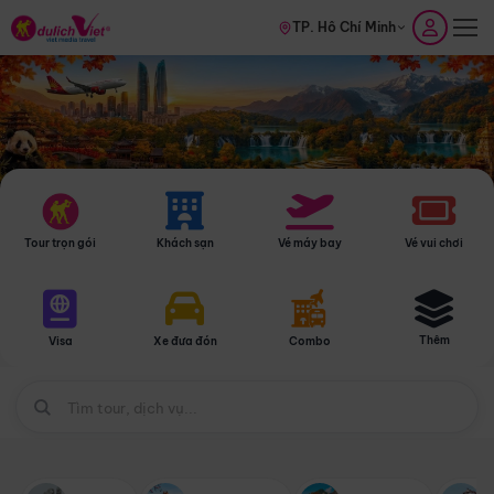
TP. Hồ Chí Minh
Tour trọn gói
Khách sạn
Vé máy bay
Vé vui chơi
Thêm
Visa
Xe đưa đón
Combo