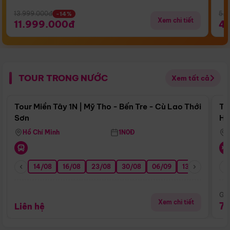
13.999.000đ
5.5
-14%
Xem chi tiết
11.999.000đ
4
TOUR TRONG NƯỚC
Xem tất cả
Điểm nổi bật
Tour Miền Tây 1N | Mỹ Tho - Bến Tre - Cù Lao Thới
To
Sơn
Hu
Hồ Chí Minh
1N0Đ
14/08
16/08
23/08
30/08
06/09
13/09
20/0
Giá
Xem chi tiết
7
Liên hệ