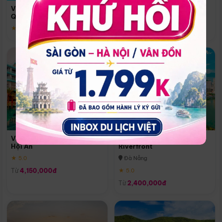
Quoc
Vinpearl Resort & Spa Phu
Phú Quốc
Quoc
★ 5.0
★ 5.0
Vinpearl Resort & Golf Nam
Melia Vinpearl Danang
Hội An
Riverfront
★ 5.0
Đà Nẵng
Từ
4,150,000đ
★ 5.0
Từ
2,400,000đ