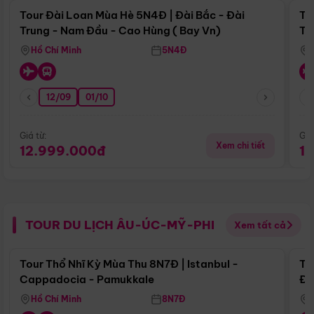
Tour Đài Loan Mùa Hè 5N4Đ | Đài Bắc - Đài
To
Trung - Nam Đầu - Cao Hùng ( Bay Vn)
Tr
Hồ Chí Minh
5N4Đ
12/09
01/10
Giá từ:
Giá
Xem chi tiết
12.999.000đ
1
TOUR DU LỊCH ÂU-ÚC-MỸ-PHI
Xem tất cả
Điểm nổi bật
Tour Thổ Nhĩ Kỳ Mùa Thu 8N7Đ | Istanbul -
To
Cappadocia - Pamukkale
Đế
Hồ Chí Minh
8N7Đ