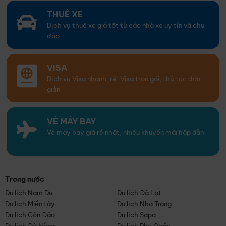
THUÊ XE
Dịch vụ thuê xe giá tốt từ các nhà xe uy tín và chu
đáo
VISA
Dịch vụ Visa nhanh, rẻ. Visa trọn gói, thủ tục đơn
giản
VÉ MÁY BAY
Vé máy bay giá rẻ nhất, nhiều khuyến mãi hấp dẫn
Trong nước
Du lịch Nam Du
Du lịch Đà Lạt
Du lịch Miền tây
Du lịch Nha Trang
Du lịch Côn Đảo
Du lịch Sapa