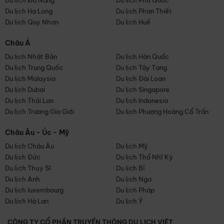
Du lịch Đà Nẵng
Du lịch Phú Quốc
Du lịch Hạ Long
Du lịch Phan Thiết
Du lịch Quy Nhơn
Du lịch Huế
Châu Á
Du lịch Nhật Bản
Du lịch Hàn Quốc
Du lịch Trung Quốc
Du lịch Tây Tạng
Du lịch Malaysia
Du lịch Đài Loan
Du lịch Dubai
Du lịch Singapore
Du lịch Thái Lan
Du lịch Indonesia
Du lịch Trương Gia Giới
Du lịch Phượng Hoàng Cổ Trấn
Châu Âu - Úc - Mỹ
Du lịch Châu Âu
Du lịch Mỹ
Du lịch Đức
Du lịch Thổ Nhĩ Kỳ
Du lịch Thụy Sĩ
Du lịch Bỉ
Du lịch Anh
Du lịch Nga
Du lịch luxembourg
Du lịch Pháp
Du lịch Hà Lan
Du lịch Ý
CÔNG TY CỔ PHẦN TRUYỀN THÔNG DU LỊCH VIỆT