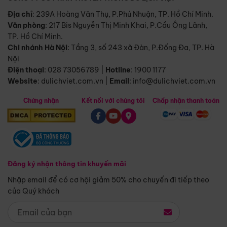
Địa chỉ
: 239A Hoàng Văn Thụ, P.Phú Nhuận, TP. Hồ Chí Minh.
Văn phòng
:
217 Bis Nguyễn Thị Minh Khai, P.Cầu Ông Lãnh,
TP. Hồ Chí Minh.
Chi nhánh Hà Nội
:
Tầng 3, số 243 xã Đàn, P.Đống Đa, TP. Hà
Nội
Điện thoại
:
028 73056789
|
Hotline
:
1900 1177
Website
:
dulichviet.com.vn
|
Email
:
info@dulichviet.com.vn
Chứng nhận
Kết nối với chúng tôi
Chấp nhận thanh toán
Đăng ký nhận thông tin khuyến mãi
Nhập email để có cơ hội giảm 50% cho chuyến đi tiếp theo
của Quý khách