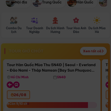
Nội địa
Trung Quốc
Hàn Quốc
N
Combo Du
Tour Doanh
Du lịch Hành
Tour Hoa Anh
Du lịch Mùa
D
lịch
Nghiệp
Hương
Đào
Hè
TOUR GIỜ CHÓT
Xem tất cả
Điểm nổi bật
Còn
16 ngày 17:41:15
Cò
Tour Hàn Quốc Mùa Thu 5N4Đ | Seoul - Everland
To
- Đảo Nami - Tháp Namsan (Bay Sun Phuquoc
Hò
Bay Sun Phuquoc Airways
Tặ
Airways)
Aq
Hồ Chí Minh
5N4Đ
26/08
‹
Còn 9/10 chỗ
Còn 9/10 chỗ
C
C